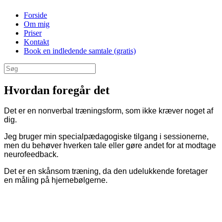
Gå
Forside
til
Om mig
indhold
Priser
Kontakt
Book en indledende samtale (gratis)
Søg
efter:
Hvordan foregår det
Det er en nonverbal træningsform, som ikke kræver noget af
dig.
Jeg bruger min specialpædagogiske tilgang i sessionerne,
men du behøver hverken tale eller gøre andet for at modtage
neurofeedback.
Det er en skånsom træning, da den udelukkende foretager
en måling på hjernebølgerne.