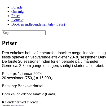
Gå
Forside
til
Om mig
indhold
Priser
Kontakt
Book en indledende samtale (gratis)
Søg
efter:
Priser
Den enkeltes behov for neurofeedback er meget individuel, og de
fleste oplever en vedvarende effekt efter 20-30 sessioner. Der
De første 20 sessioner inden for en periode på 3 måneder
Gerne ca. 2-3 om gange om ugen, særligt i starten af forløbet.
Priser pr. 1. januar 2024
20 sessioner (750,-) = 15.000,-
Betaling: Bankoverførsel
Book en indledende samtale (Gratis)
Kalender er ved at loade...
Powered by
Booking Calendar